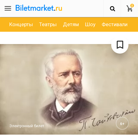
0
Концерты
Театры
Детям
Шоу
Фестивали
Д
6+
Электронный билет