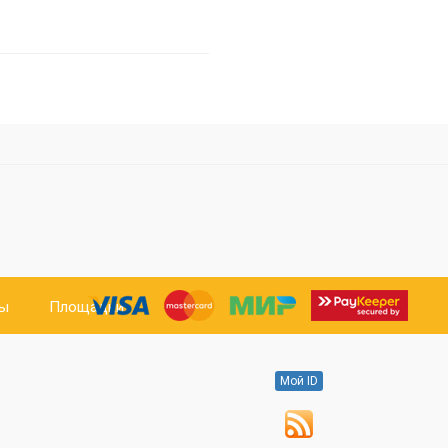
ты
Площадки
Мой ID