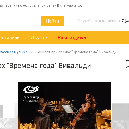
ез наценки по официальной цене - Билетмаркет.ру
Найти
Служба поддержки:
+7 (4
естивали
Другое
Распродажа
ическая музыка
Концерт при свечах "Времена года" Вивальди
ах "Времена года" Вивальди