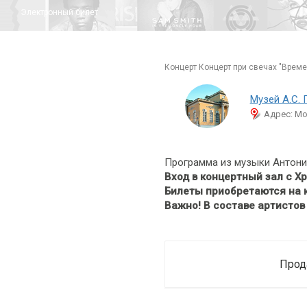
Электронный билет
концерт Концерт при свечах "Врем
Музей А.С.
Адрес: Мо
Программа из музыки Антонио 
Вход в концертный зал с Х
Билеты приобретаются на к
Важно! В составе артисто
Прод