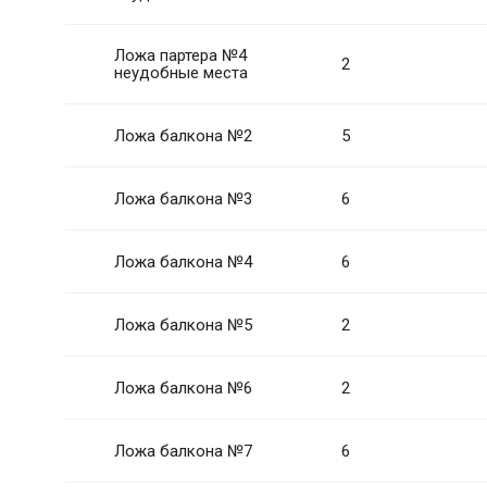
Ложа партера №4
2
неудобные места
Ложа балкона №2
5
Ложа балкона №3
6
Ложа балкона №4
6
Ложа балкона №5
2
Ложа балкона №6
2
Ложа балкона №7
6