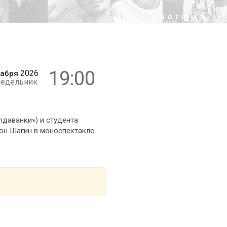
6+
19:00
2026
абря
едельник
лдаванки») и студента
тон Шагин в моноспектакле