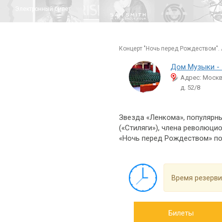
Электронный билет
концерт "Ночь перед Рождеством".
Дом Музыки -
Адрес: Москв
д. 52/8
Звезда «Ленкома», популярны
(«Стиляги»), члена революци
«Ночь перед Рождеством» по
Время резерви
Билеты