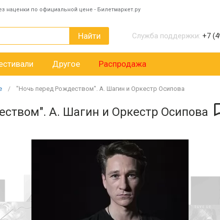
ез наценки по официальной цене - Билетмаркет.ру
Найти
Служба поддержки:
+7 (4
естивали
Другое
Распродажа
е
"Ночь перед Рождеством". А. Шагин и Оркестр Осипова
еством". А. Шагин и Оркестр Осипова