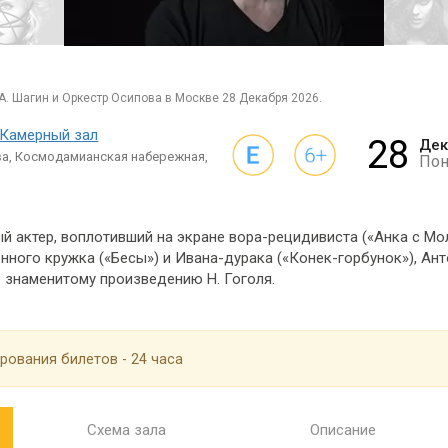
 А. Шагин и Оркестр Осипова в Москве 28 Декабря 2026.
 Камерный зал
28
Дек
а, Космодамианская набережная,
Пон
й актер, воплотивший на экране вора-рецидивиста («Анка с Мо
онного кружка («Бесы») и Ивана-дурака («Конек-горбунок»), Ан
 знаменитому произведению Н. Гоголя.
рования билетов - 24 часа
Схема зала
Описание