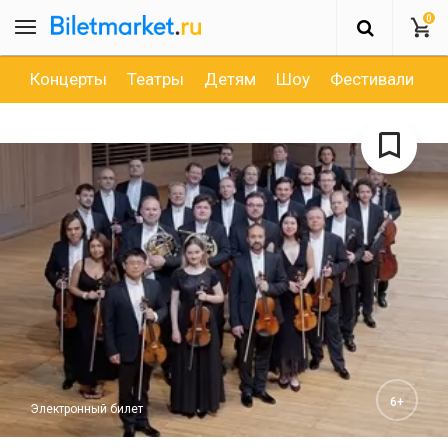
0
Концерты
Театры
Детям
Шоу
Фестивали
Д
6+
Электронный билет