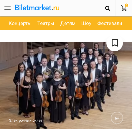
0
Концерты
Театры
Детям
Шоу
Фестивали
Д
6+
Электронный билет