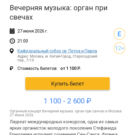
Вечерняя музыка: орган при
свечах
27
июня
2026 г.
21:00
Кафедральный собор св. Петра и Павла
Адрес: Москва, м. Китай-Город, Старосадский
пер., 7/10
₽
Стоимость билетов:
от 1 100 Р.
Купить билет
1 100 - 2 600 ₽
органный концерт Вечерняя музыка: орган при свечах в Москве
27 Июня 2026.
Лауреат международных конкурсов, одна из самых
ярких органисток молодого поколения Стефанида
Ермолаева исполнит сочинения Сен-Санса, Франка,