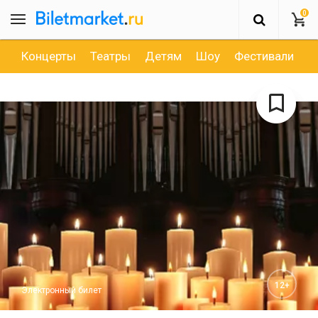
0
Концерты
Театры
Детям
Шоу
Фестивали
Д
12+
Электронный билет