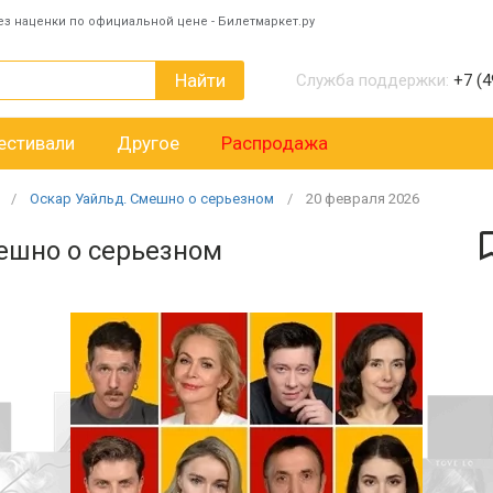
ез наценки по официальной цене - Билетмаркет.ру
Найти
Служба поддержки:
+7 (4
естивали
Другое
Распродажа
Оскар Уайльд. Смешно о серьезном
20
февраля
2026
ешно о серьезном