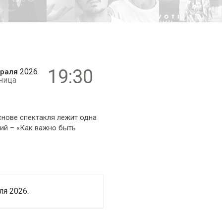
12+
19:30
2026
раля
ница
снове спектакля лежит одна
ий – «Как важно быть
я 2026.