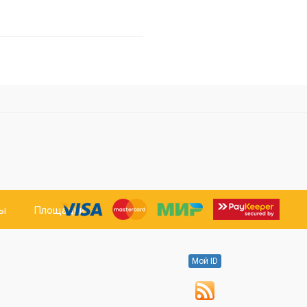
ты
Площадки
Мой ID