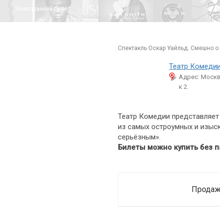
Электронный билет
спектакль Оскар Уайльд. Смешно о
Театр Комеди
Адрес: Москв
к 2.
Театр Комедии представляет 
из самых остроумных и изыск
серьёзным».
Билеты можно купить без п
Продаж