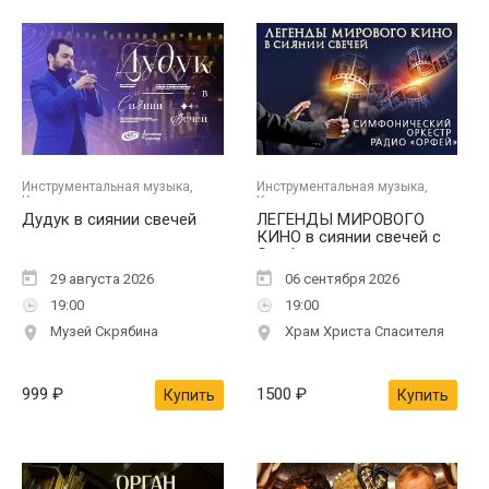
Инструментальная музыка,
Инструментальная музыка,
Концерты
Концерты
Дудук в сиянии свечей
ЛЕГЕНДЫ МИРОВОГО
КИНО в сиянии свечей с
Симфоническим
оркестром Радио "Орфей"
29 августа 2026
06 сентября 2026
19:00
19:00
Музей Скрябина
Храм Христа Спасителя
999
₽
1500
₽
Купить
Купить