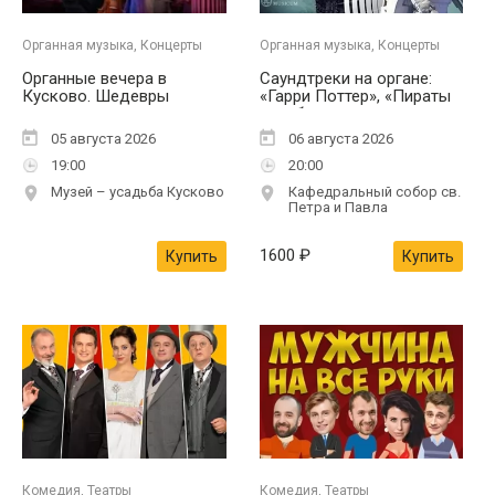
Органная музыка, Концерты
Органная музыка, Концерты
Органные вечера в
Саундтреки на органе:
Кусково. Шедевры
«Гарри Поттер», «Пираты
классики для скрипки и
карибского моря»,
органа
«Интерстеллар»
05 августа 2026
06 августа 2026
19:00
20:00
Музей – усадьба Кусково
Кафедральный собор св.
Петра и Павла
1600
₽
Купить
Купить
Комедия, Театры
Комедия, Театры