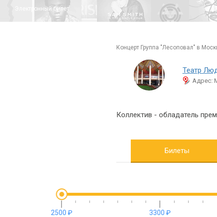
Электронный билет
концерт Группа "Лесоповал" в Моск
Театр Лю
Адрес: М
Коллектив - обладатель пре
Билеты
2500 ₽
3300 ₽