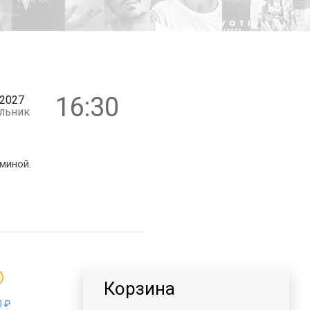
12+
16:30
2027
льник
миной.
Корзина
 ₽