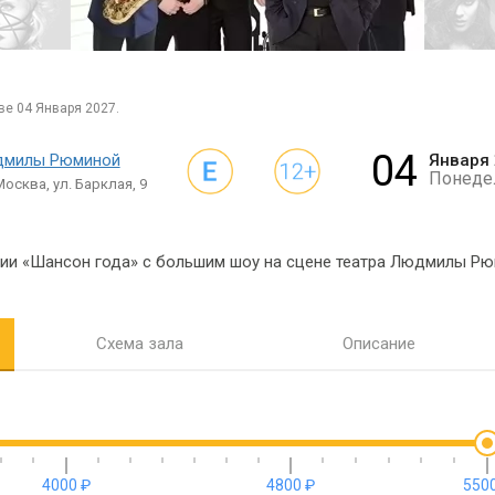
ве 04 Января 2027.
04
дмилы Рюминой
Января
Понеде
осква, ул. Барклая, 9
мии «Шансон года» с большим шоу на сцене театра Людмилы Рю
Схема зала
Описание
4000 ₽
4800 ₽
5500