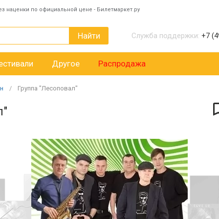
ез наценки по официальной цене - Билетмаркет.ру
Найти
Служба поддержки:
+7 (4
естивали
Другое
Распродажа
н
Группа "Лесоповал"
л"