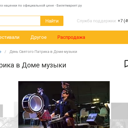
ез наценки по официальной цене - Билетмаркет.ру
Найти
Служба поддержки:
+7 (4
естивали
Другое
Распродажа
е
День Святого Патрика в Доме музыки
рика в Доме музыки