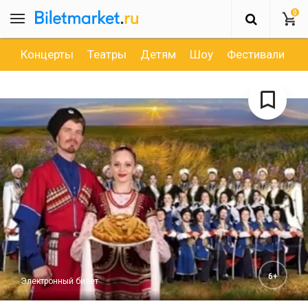
0
Концерты
Театры
Детям
Шоу
Фестивали
Д
6+
Электронный билет