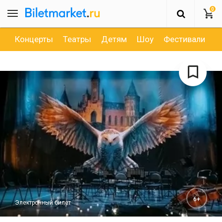
0
Концерты
Театры
Детям
Шоу
Фестивали
Д
6+
Электронный билет