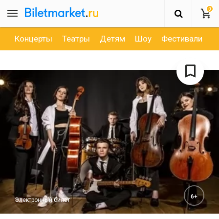
0
Концерты
Театры
Детям
Шоу
Фестивали
Д
6+
Электронный билет