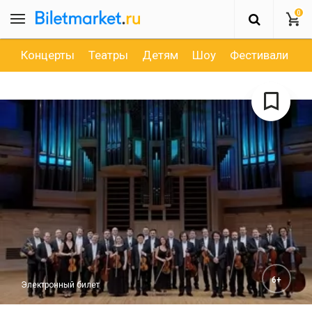
0
Концерты
Театры
Детям
Шоу
Фестивали
Д
6+
Электронный билет