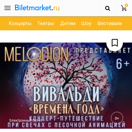
0
Концерты
Театры
Детям
Шоу
Фестивали
Д
0+
Электронный билет