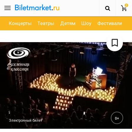
0
Концерты
Театры
Детям
Шоу
Фестивали
Д
0+
Электронный билет