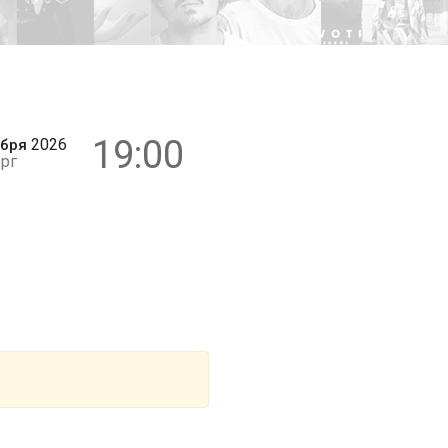
0+
19:00
2026
ября
рг