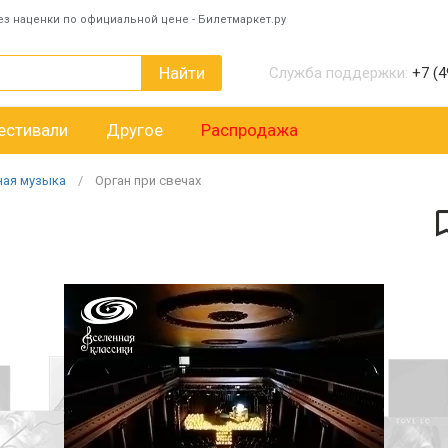
ез наценки по официальной цене - Билетмаркет.ру
Найти
Служба поддержки:
+7 (4
естивали
Другое
Распродажа
ная музыка
Орган при свечах