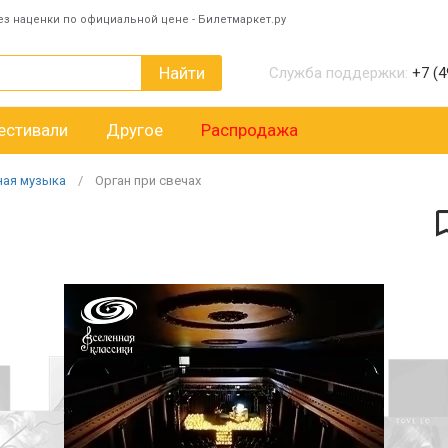
ез наценки по официальной цене - Билетмаркет.ру
Найти
Служба поддержки:
+7 (4
естивали
Другое
Распродажа
ная музыка
Орган при свечах