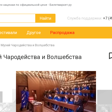
ез наценки по официальной цене - Билетмаркет.ру
Найти
Служба поддержки:
+7 (4
естивали
Другое
Распродажа
в Музей Чародейства и Волшебства
й Чародейства и Волшебства