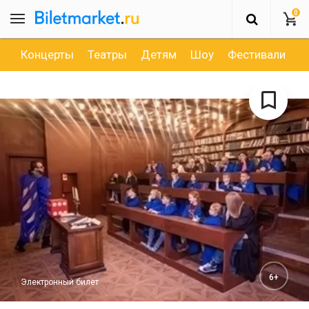
0
Концерты
Театры
Детям
Шоу
Фестивали
Д
6+
Электронный билет