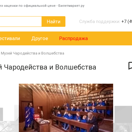
ез наценки по официальной цене - Билетмаркет.ру
Найти
Служба поддержки:
+7 (4
естивали
Другое
Распродажа
в Музей Чародейства и Волшебства
й Чародейства и Волшебства