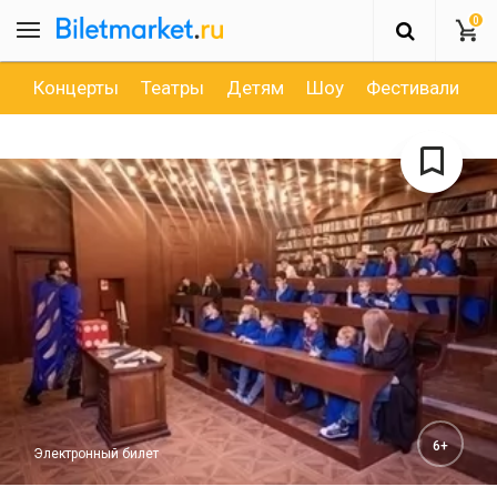
0
Концерты
Театры
Детям
Шоу
Фестивали
Д
6+
Электронный билет