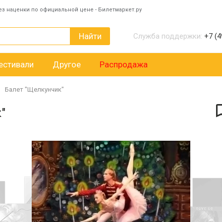
ез наценки по официальной цене - Билетмаркет.ру
Найти
Служба поддержки:
+7 (4
естивали
Другое
Распродажа
Балет "Щелкунчик"
"