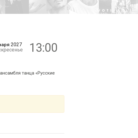
6+
13:00
2027
варя
скресенье
 ансамбля танца «Русские