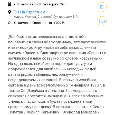
с 05
августа
по 30
октября
2026 г.
ТЦ На Страстном
Адрес: Москва, Страстной бульвар дом 8 А
₽
Стоимость билетов:
от 1 000 Р.
Два британских несерьёзных денди, чтобы
понравиться своим возлюбленным, затевают весёлую
и авантюрную игру, называя себя вымышленным
именем «Эрнест». Благодаря игре слов, имя «Эрнест» в
английском языке созвучно со словом «серьёзный».
Но одна ложь неизбежно порождает другую и
оборачивается для влюблённых молодых людей
целым рядом забавных недоразумений и
непредсказуемых ситуаций. Впервые пьеса была
сыграна в день всех влюбленных 14 февраля 1895 г. в
театре Св. Джеймса в Лондоне. Премьера нашего
спектакля состоится накануне дня всех влюбленных -
5 февраля 2026 года, и будет посвящена этому
прекрасному празднику. В спектакле заняты: • Семен
Лопатин / Кирилл Каганович • Всеволод Макаров /