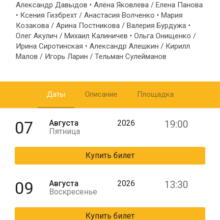
Александр Давыдов • Алёна Яковлева / Елена Панова
• Ксения Гизбрехт / Анастасия Волченко • Мария
Козакова / Арина Постникова / Валерия Бурдужа •
Олег Акулич / Михаил Калиничев • Ольга Онищенко /
Ирина Сиротинская • Александр Алешкин / Кирилл
Малов / Игорь Ларин / Тельман Сулейманов
Даты
Описание
Площадка
07
Августа
2026
19:00
Пятница
Купить билет
09
Августа
2026
13:30
Воскресенье
Купить билет