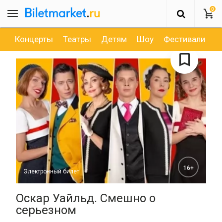
0
Концерты
Театры
Детям
Шоу
Фестивали
Д
16+
Электронный билет
Оскар Уайльд. Смешно о
серьезном