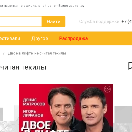
ез наценки по официальной цене - Билетмаркет.ру
Найти
Служба поддержки:
+7 (4
естивали
Другое
Распродажа
Двое в лифте, не считая текилы
считая текилы