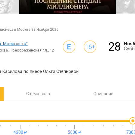
лионера в Москве 28 Ноября 2026.
28
. Моссовета"
Ноя
Субб
ква, Преображенская пл., 12
 Касилова по пьесе Ольги Степновой.
Схема зала
Описание
4300 ₽
5600 ₽
7000