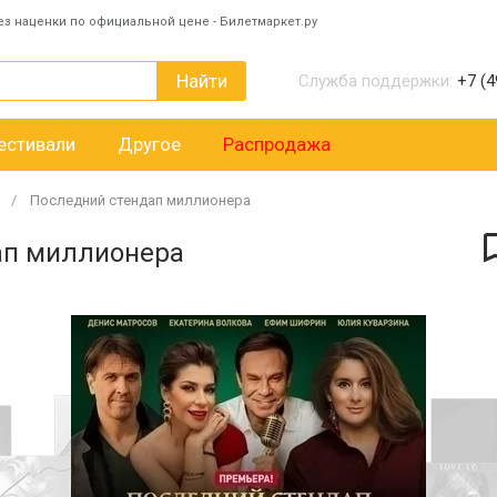
ез наценки по официальной цене - Билетмаркет.ру
Найти
Служба поддержки:
+7 (4
естивали
Другое
Распродажа
Последний стендап миллионера
ап миллионера