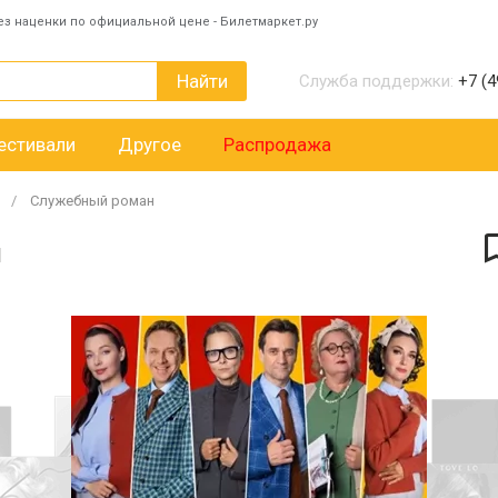
ез наценки по официальной цене - Билетмаркет.ру
Найти
Служба поддержки:
+7 (4
естивали
Другое
Распродажа
Служебный роман
н