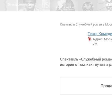
Электронный билет
спектакль Служебный роман в Мос
Театр Комед
Адрес: Моск
к 2.
Спектакль «Служебный роман
история о том, как глупая иг
Прода