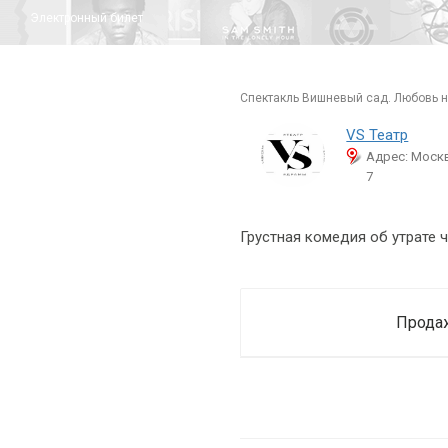
Электронный билет
спектакль Вишневый сад. Любовь н
VS Театр
Адрес: Москв
7
Грустная комедия об утрате 
Продаж