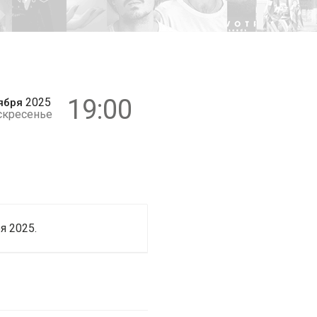
16+
19:00
2025
ября
скресенье
я 2025.