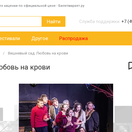
ез наценки по официальной цене - Билетмаркет.ру
Найти
Служба поддержки:
+7 (4
естивали
Другое
Распродажа
Вишневый сад. Любовь на крови
юбовь на крови