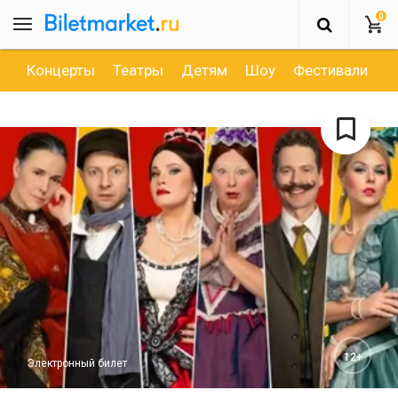
0
Концерты
Театры
Детям
Шоу
Фестивали
Д
12+
Электронный билет