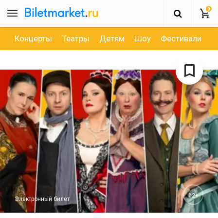
0
Концерты
Театры
Детям
Шоу
Фестивали
Д
12+
Электронный билет