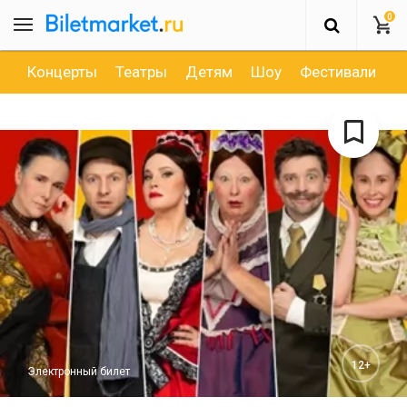
0
Концерты
Театры
Детям
Шоу
Фестивали
Д
12+
Электронный билет