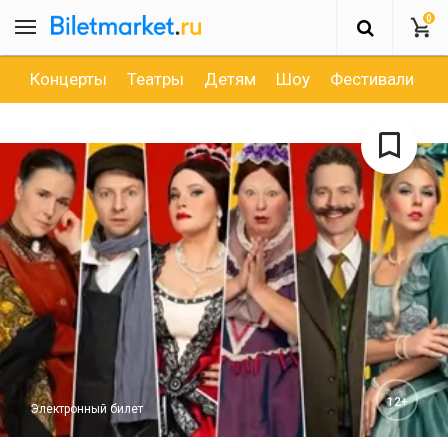
0
Концерты
Театры
Детям
Шоу
Фестивали
Д
12+
Электронный билет