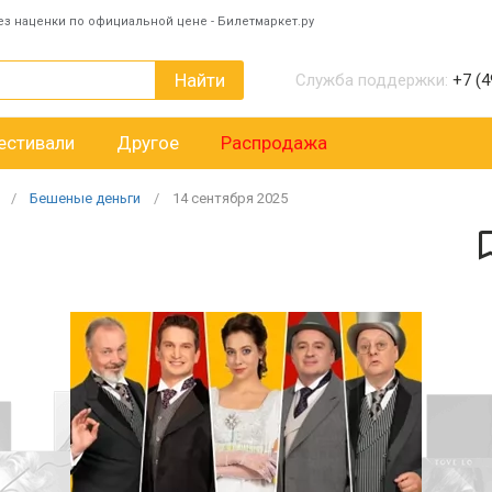
ез наценки по официальной цене - Билетмаркет.ру
Найти
Служба поддержки:
+7 (4
естивали
Другое
Распродажа
Бешеные деньги
14
сентября
2025