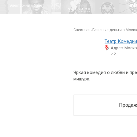
Электронный билет
спектакль Бешеные деньги в Москв
Театр Комеди
Адрес: Москва
к 2.
Яркая комедия о любви и пред
мишура.
Продажа