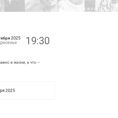
16+
19:30
2025
тября
кресенье
ажно в жизни, а что –
ря 2025.