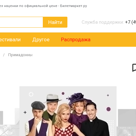
ез наценки по официальной цене - Билетмаркет.ру
Найти
Служба поддержки:
+7 (4
естивали
Другое
Распродажа
Примадонны