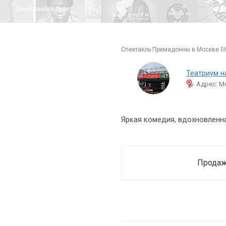
Электронный билет
спектакль Примадонны в Москве 0
Театриум н
Адрес: Мо
Яркая комедия, вдохновленна
Продаж