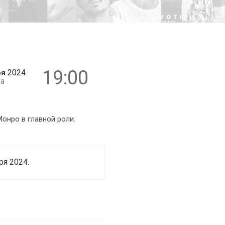
16+
19:00
2024
ря
а
онро в главной роли.
я 2024.