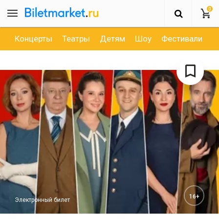
0
Концерты
Театры
Детям
Шоу
Фестивали
Д
16+
Электронный билет