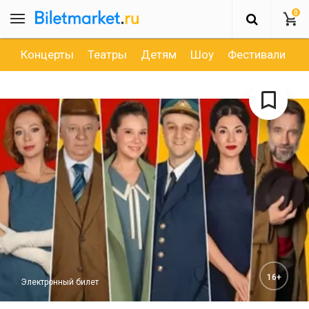
0
Концерты
Театры
Детям
Шоу
Фестивали
Д
16+
Электронный билет