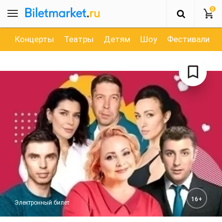
0
Концерты
Театры
Детям
Шоу
Фестивали
16+
Электронный билет