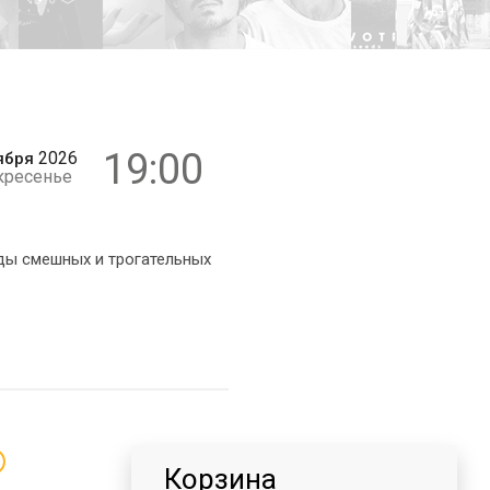
16+
19:00
2026
ября
кресенье
ды смешных и трогательных
Корзина