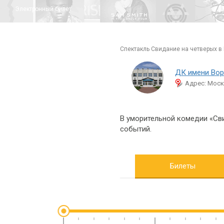
Электронный билет
спектакль Свидание на четверых в
ДК имени Вор
Адрес: Москв
В уморительной комедии «Сви
событий.
Билеты