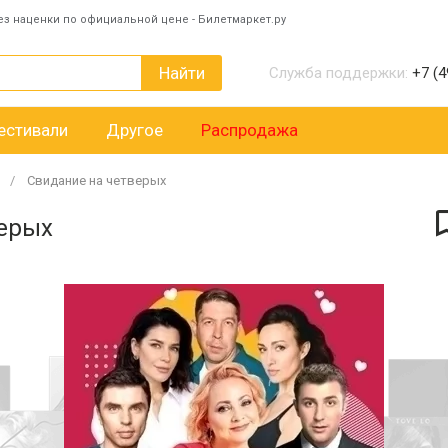
ез наценки по официальной цене - Билетмаркет.ру
Найти
Служба поддержки:
+7 (4
естивали
Другое
Распродажа
Свидание на четверых
верых