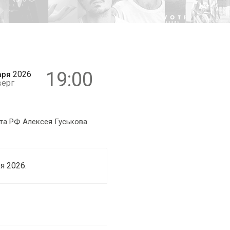
12+
19:00
2026
аря
верг
та РФ Алексея Гуськова.
я 2026.