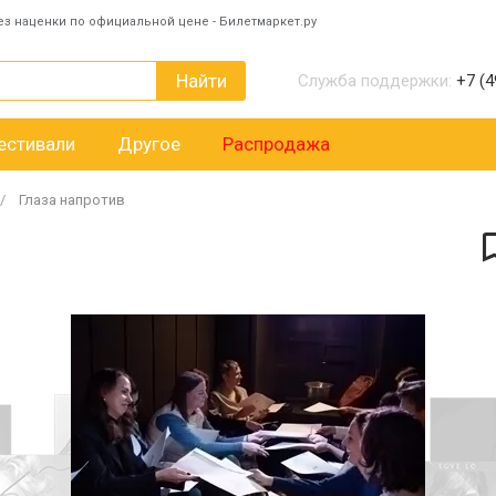
ез наценки по официальной цене - Билетмаркет.ру
Найти
Служба поддержки:
+7 (4
естивали
Другое
Распродажа
Глаза напротив