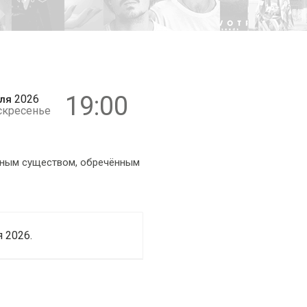
16+
19:00
2026
ля
скресенье
нным существом, обречённым
 2026.