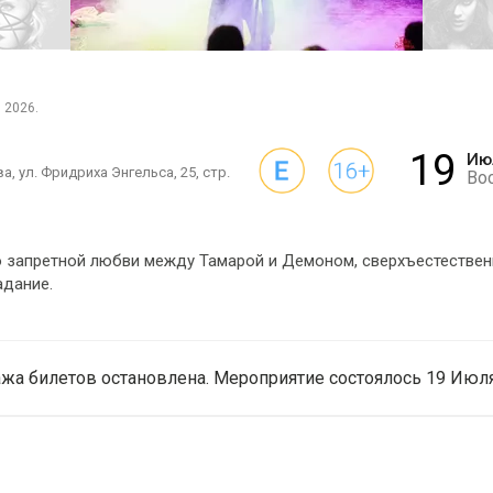
 2026.
19
Ию
а, ул. Фридриха Энгельса, 25, стр.
Во
 запретной любви между Тамарой и Демоном, сверхъестестве
адание.
жа билетов остановлена. Мероприятие состоялось 19 Июля