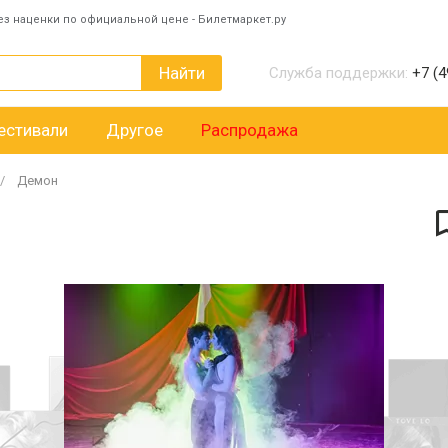
ез наценки по официальной цене - Билетмаркет.ру
Найти
Служба поддержки:
+7 (4
естивали
Другое
Распродажа
Демон