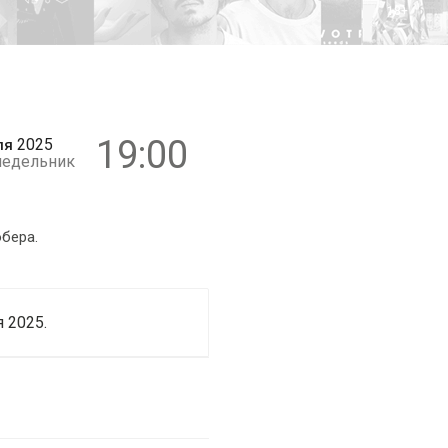
18+
19:00
2025
ля
недельник
бера.
 2025.