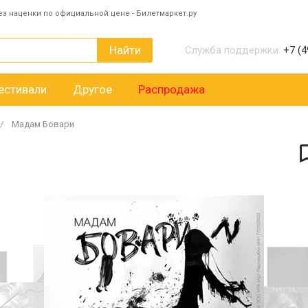
ез наценки по официальной цене - Билетмаркет.ру
Найти
Служба поддержки:
+7 (4
естивали
Другое
Распродажа
Мадам Бовари