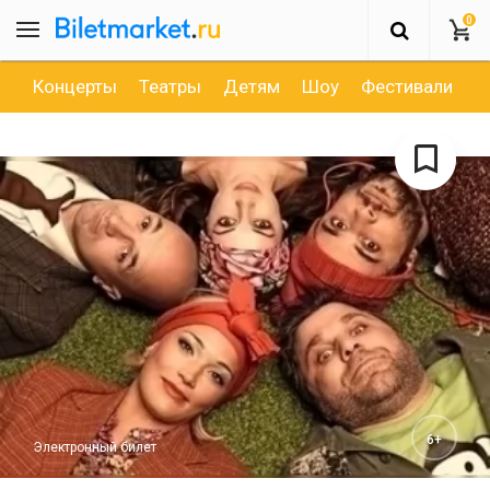
0
Концерты
Театры
Детям
Шоу
Фестивали
Д
6+
Электронный билет