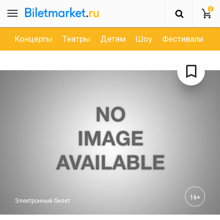
0
Концерты
Театры
Детям
Шоу
Фестивали
Д
16+
Электронный билет