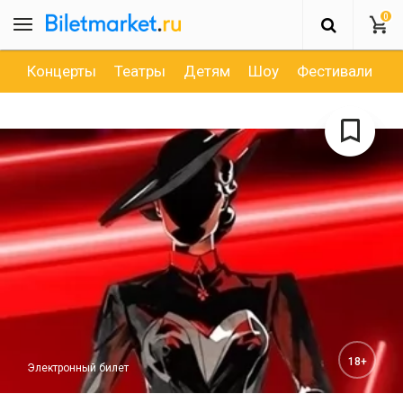
0
Концерты
Театры
Детям
Шоу
Фестивали
Д
18+
Электронный билет