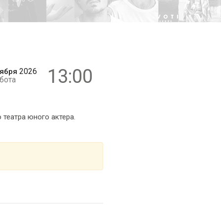
6+
13:00
2026
ября
бота
театра юного актера.