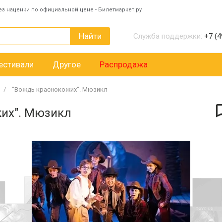
ез наценки по официальной цене - Билетмаркет.ру
Найти
Служба поддержки:
+7 (4
естивали
Другое
Распродажа
"Вождь краснокожих". Мюзикл
жих". Мюзикл