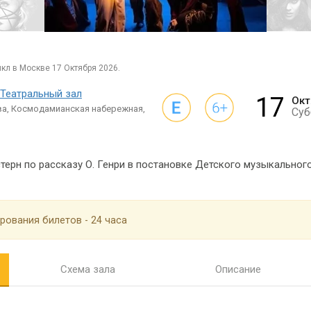
кл в Москве 17 Октября 2026.
Театральный зал
17
Окт
ва, Космодамианская набережная,
Суб
рн по рассказу О. Генри в постановке Детского музыкального 
рования билетов - 24 часа
Схема зала
Описание