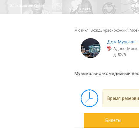
Электронный билет
мюзикл "Вождь краснокожих". Мюзи
Дом Музыки - 
Адрес: Моск
д. 52/8
Музыкально-комедийный весте
Время резерви
Билеты