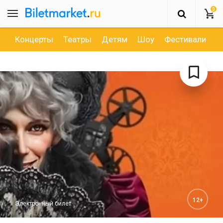
0
Концерты
Театры
Детям
Шоу
Фестивали
Д
12+
Электронный билет