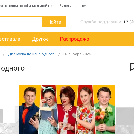
ез наценки по официальной цене - Билетмаркет.ру
Найти
Служба поддержки:
+7 (4
естивали
Другое
Распродажа
Два мужа по цене одного
02
января
2026
 одного