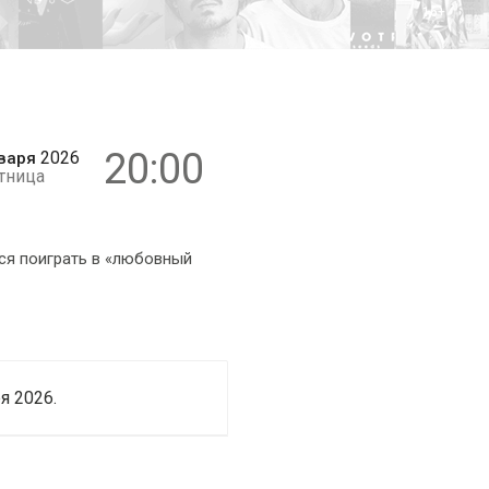
16+
20:00
2026
варя
тница
ся поиграть в «любовный
я 2026.