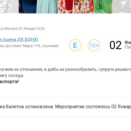
о в Москве 02 Января 2026.
и (сцена ДК ВДНХ)
02
Ян
а, проспект Мира 119, строение
Пя
учили их отношения, и дабы их разнообразить, супруги решают
ригу соседа.
аспорта!
а билетов остановлена. Мероприятие состоялось 02 Январ