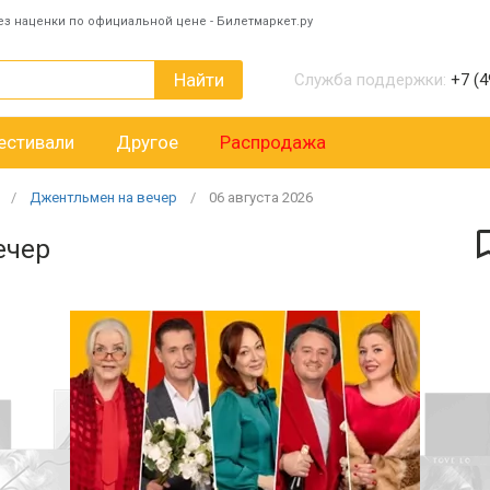
ез наценки по официальной цене - Билетмаркет.ру
Найти
Служба поддержки:
+7 (4
естивали
Другое
Распродажа
Джентльмен на вечер
06
августа
2026
ечер