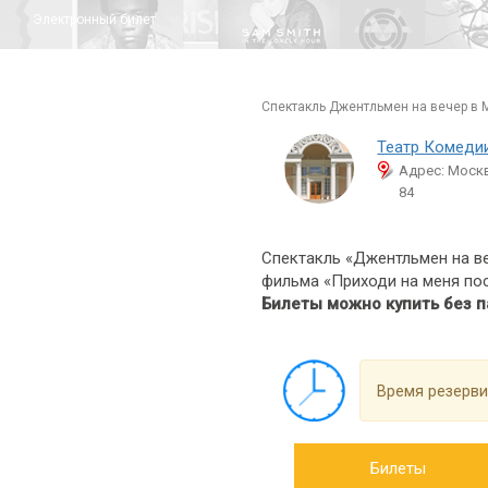
Электронный билет
спектакль Джентльмен на вечер в 
Театр Комеди
Адрес: Москв
84
Спектакль «Джентльмен на в
фильма «Приходи на меня пос
Билеты можно купить без п
Время резерви
Билеты