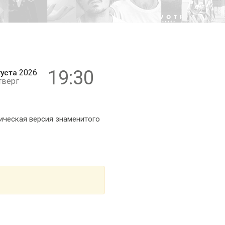
16+
19:30
2026
густа
тверг
ическая версия знаменитого