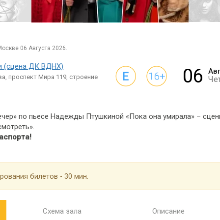
Москве 06 Августа 2026.
и (сцена ДК ВДНХ)
06
Ав
а, проспект Мира 119, строение
Че
ечер» по пьесе Надежды Птушкиной «Пока она умирала» – сцен
мотреть».
аспорта!
рования билетов - 30 мин.
Схема зала
Описание