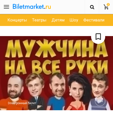
0
Концерты
Театры
Детям
Шоу
Фестивали
Д
18+
Электронный билет